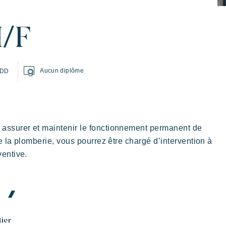
H/F
Aucun diplôme
DD
ter en famille
rt de recevoir
Prendre le temps
L'ambiance des Villag
assurer et maintenir le fonctionnement permanent de
de la plomberie, vous pourrez être chargé d’intervention à
entive.
Kon Tiki
e
Festif
E
Paradis tropical
Evasion
tier