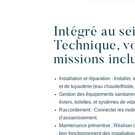
Intégré au se
Des Lodges d’inspiration polynésienne
Technique, vo
avec une vue imprenable sur Saint Trope
missions inclu
Installation et réparation : Installe
et de tuyauterie (eau chaude/froide, 
Gestion des équipements sanitaires :
éviers, toilettes, et systèmes de vid
Raccordement : Connecter les mobil
d’assainissement.
Maintenance préventive : Réaliser de
bon fonctionnement des installation