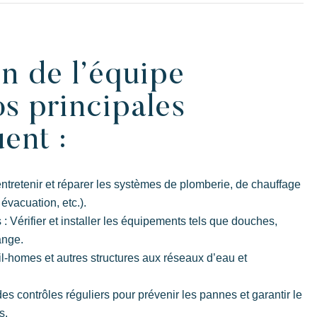
in de l’équipe
Un cadre idyllique au pied de la célèbre
s principales
z
plage de Pampelonne
U
ent :
r, entretenir et réparer les systèmes de plomberie, de chauffage
évacuation, etc.).
 Vérifier et installer les équipements tels que douches,
ange.
-homes et autres structures aux réseaux d’eau et
s contrôles réguliers pour prévenir les pannes et garantir le
s.