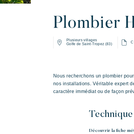
Plombier 
Plusieurs villages
C
Golfe de Saint-Tropez (83)
L'expérience Riviera
Vivre l'aventure
Profi
L'A
Nous recherchons un plombier pour 
Villages
nos installations. Véritable expert 
caractère immédiat ou de façon prév
Prairies de la Mer
Techniqu
Dépaysement
Joie
Souvenir
Découvrir la fiche mé