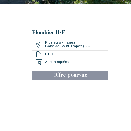
Plombier H/F
Plusieurs villages
Golfe de Saint-Tropez (83)
CDD
Aucun diplôme
es
Vivre la Riviera
Evénements & festivals
Offre pourvue
Les bravades de Saint-tropez
Toison d’Or
Les grimaldines
Plage de rock
légant
Authentique
Confidentiel
Vos prochaines vacances