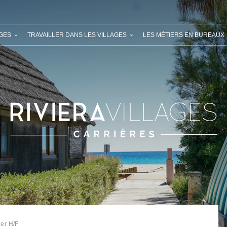
RIR RIVIERA VILLAGES
VOS PROCHAINES VACANCES
NOS OF
AGES
TRAVAILLER DANS LES VILLAGES
LES MÉTIERS EN BUREAUX
ra Villages
 vacances
er H/F