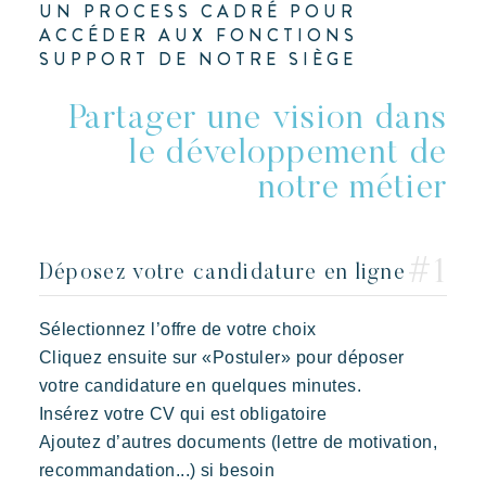
Des Lodges d’inspiration polynésienne avec une vue
UN PROCESS CADRÉ POUR
L'application mobile Riviera Villages
imprenable sur Saint Tropez
ACCÉDER AUX FONCTIONS
SUPPORT DE NOTRE SIÈGE
Nos offres
Nous contacter
Partager une vision dans
le développement de
notre métier
Déposez votre candidature en ligne
Sélectionnez l’offre de votre choix
Cliquez ensuite sur «Postuler» pour déposer
Kon Tiki
votre candidature en quelques minutes.
Festif
Paradis tropical
Evasion
Insérez votre CV qui est obligatoire
Un cadre idyllique au pied de la célèbre plage de Pampelonne
Ajoutez d’autres documents (lettre de motivation,
recommandation...) si besoin