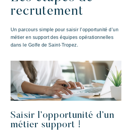
Nos villages
recrutement
Un parcours simple pour saisir l’opportunité d’un
Découvrir Riviera Villages
métier en support des équipes opérationnelles
L'expérience Riviera Villages
dans le Golfe de Saint-Tropez.
L'Art de recevoir
L'ambiance des Villages
Vivre la Riviera
Vos prochaines vacances
Vivre l'aventure
Profiter en famille
Prendre le temps
Saisir l’opportunité d’un
Prairies de la Mer
Evénements & festivals
métier support !
Dépaysement
Joie
Souvenir
Vos prochaines vacances